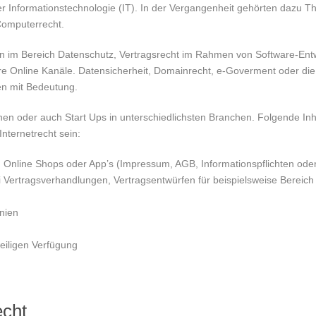
der Informationstechnologie (IT). In der Vergangenheit gehörten dazu 
 Computerrecht.
n im Bereich Datenschutz, Vertragsrecht im Rahmen von Software-Ent
re Online Kanäle. Datensicherheit, Domainrecht, e-Goverment oder di
en mit Bedeutung.
nen oder auch Start Ups in unterschiedlichsten Branchen. Folgende In
nternetrecht sein:
, Online Shops oder App’s (Impressum, AGB, Informationspflichten od
i Vertragsverhandlungen, Vertragsentwürfen für beispielsweise Bereich
inien
weiligen Verfügung
echt