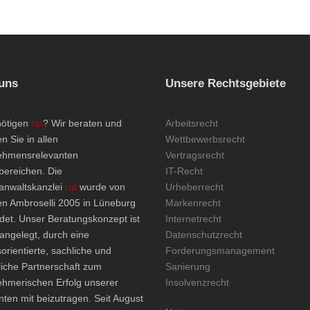
uns
Unsere Rechtsgebiete
nötigen
rat
? Wir beraten und
Arbeitsrecht
en Sie in allen
Wettbewerbsrecht
ehmensrelevanten
Vertragsrecht
bereichen. Die
IT-Recht
anwaltskanzlei
rat
wurde von
Urheberrecht
en Ambroselli 2005 in Lüneburg
Markenrecht
det. Unser Beratungskonzept ist
Internetrecht
angelegt, durch eine
Datenschutzrecht
orientierte, sachliche und
Forderungsmanagement
liche Partnerschaft zum
Sanierung
ehmerischen Erfolg unserer
Insolvenzrecht
ten mit beizutragen. Seit August