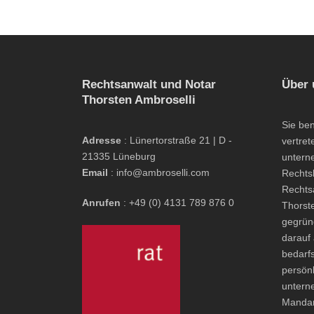
Rechtsanwalt und Notar
Über 
Thorsten Ambroselli
Sie be
Adresse
: Lünertorstraße 21 | D -
vertret
21335 Lüneburg
untern
Email
: info@ambroselli.com
Rechts
Rechts
Anrufen
: +49 (0) 4131 789 876 0
Thorst
gegrün
darauf 
bedarfs
persön
untern
Mandan