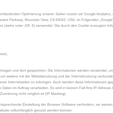
rtlaufenden Optimierung unserer Seiten nutzen wir Google Analytics,
eatre Parkway, Mountain View, CA 94043, USA; im Folgenden „Googl
es (siehe unter Ziff. 4) verwendet. Die durch den Cookie erzeugten In
sse),
rtragen und dort gespeichert. Die Informationen werden verwendet, u
 um weitere mit der Websitenutzung und der Internetnutzung verbund
ser Internetseiten zu erbringen. Auch werden diese Informationen gege
ese Daten im Auftrag verarbeiten. Es wird in keinem Fall Ihre IP-Adre
Zuordnung nicht möglich ist (IP-Masking).
entsprechende Einstellung der Browser-Software verhindern; wir weisen 
ebsite vollumfänglich genutzt werden können.