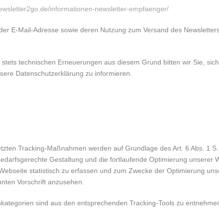
ewsletter2go.de/informationen-newsletter-empfaenger/
n, der E-Mail-Adresse sowie deren Nutzung zum Versand des Newsletters
 stets technischen Erneuerungen aus diesem Grund bitten wir Sie, s
ere Datenschutzerklärung zu informieren.
tzten Tracking-Maßnahmen werden auf Grundlage des Art. 6 Abs. 1 S. 1
rfsgerechte Gestaltung und die fortlaufende Optimierung unserer We
ebseite statistisch zu erfassen und zum Zwecke der Optimierung uns
nnten Vorschrift anzusehen.
nkategorien sind aus den entsprechenden Tracking-Tools zu entnehme