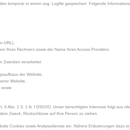
en temporär in einem sog. Logfile gespeichert. Folgende Informatione
rer-URL),
tem Ihres Rechners sowie der Name Ihres Access-Providers.
n Zwecken verarbeitet:
gsaufbaus der Website,
serer Website,
t sowie
rt. 6 Abs. 1 S. 1 lit. f DSGVO. Unser berechtigtes Interesse folgt aus 
 dem Zweck, Rückschlüsse auf Ihre Person zu ziehen.
ite Cookies sowie Analysedienste ein. Nähere Erläuterungen dazu erha