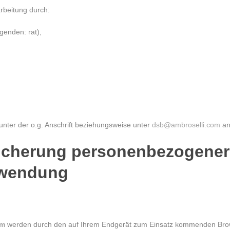
arbeitung durch:
genden: rat),
unter der o.g. Anschrift beziehungsweise unter
dsb@ambroselli.com
an
icherung personenbezogener 
rwendung
om
werden durch den auf Ihrem Endgerät zum Einsatz kommenden Brow