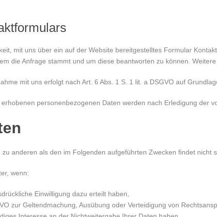
aktformulars
hkeit, mit uns über ein auf der Website bereitgestelltes Formular Konta
 wem die Anfrage stammt und um diese beantworten zu können. Weitere 
 mit uns erfolgt nach Art. 6 Abs. 1 S. 1 lit. a DSGVO auf Grundlage Ihr
s erhobenen personenbezogenen Daten werden nach Erledigung der von
ten
e zu anderen als den im Folgenden aufgeführten Zwecken findet nicht st
ter, wenn:
sdrückliche Einwilligung dazu erteilt haben,
 DSGVO zur Geltendmachung, Ausübung oder Verteidigung von Rechtsansp
diges Interesse an der Nichtweitergabe Ihrer Daten haben,